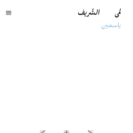
لمى
الشّريف
ياسمين