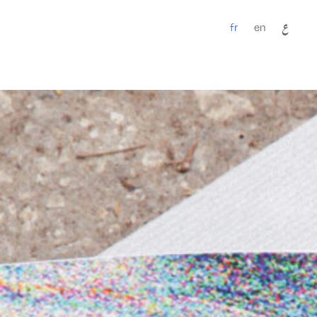
fr
en
ع