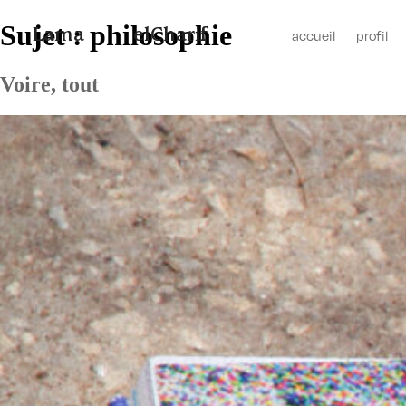
Sujet :
philosophie
Lama
elCharif
accueil
profil
Voire, tout