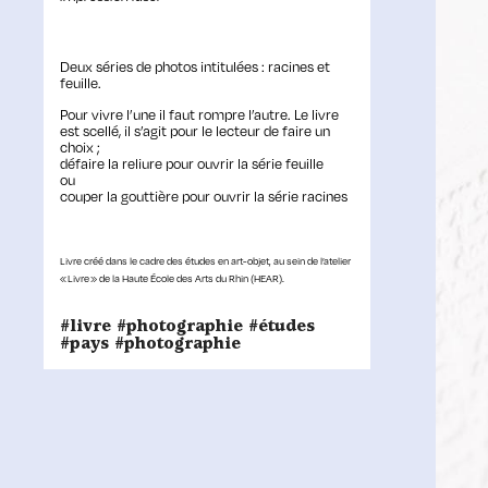
Deux séries de photos intitulées : racines et
feuille.
Pour vivre l’une il faut rompre l’autre. Le livre
est scellé, il s’agit pour le lecteur de faire un
choix ;
défaire la reliure pour ouvrir la série feuille
ou
couper la gouttière pour ouvrir la série racines
Livre créé dans le cadre des études en art-objet, au sein de l’atelier
« Livre » de la Haute École des Arts du Rhin (HEAR).
#livre #photographie #études
#pays #photographie