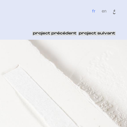
fr
en
ع