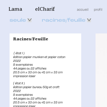
Lama
elCharif
accueil
profil
seule
racines/feuille
Racines/Feuille
( état I )
édition papier munken et papier coton
2022
8 exemplaires
44 pages ou 22 affiches
20.5 cm x 33 cm ou 41 cm x 33 cm
impression laser
( état II )
édition papier bureau 50g et craft
2022
8 exemplaires
44 pages ou 22 affiches
20.5 cm x 33 cm ou 41 cm x 33 cm
impression laser