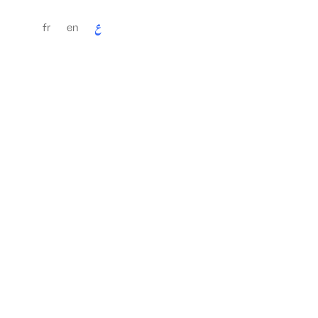
fr
en
ع