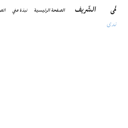
لمى
الشّريف
الصفحة الرئيسية
نبذة عني
اتص
ندى